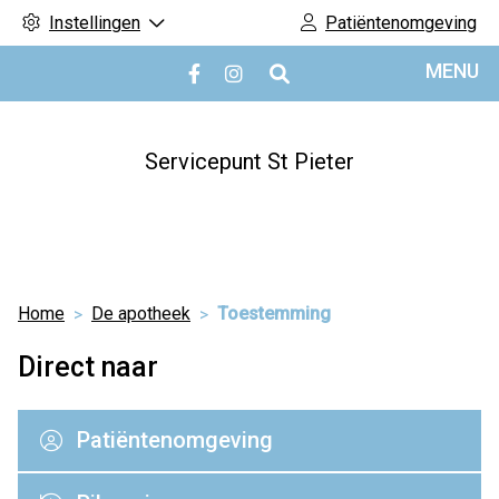
Instellingen
Patiëntenomgeving
Hoofdmenu
MENU
Bezoek
Bezoek
onze
onze
facebook
Instagram
pagina
pagina
Servicepunt St Pieter
Home
De apotheek
Toestemming
Direct naar
Patiëntenomgeving