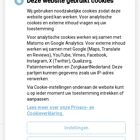
Deze website gebruikt cookies
Wij gebruiken noodzakelijke cookies zodat deze
website goed kan werken. Voor analytische
Regionaal
cookies en externe inhoud vragen wij uw
toestemming.
Wilt u dat zorgverleners uw medische gegevens
Voor analytische cookies werken wij samen met
elektronisch kunnen delen? Dan kunt u hiervoor mondeling
Matomo en Google Analytics. Voor externe inhoud
toestemming geven als uw huisarts of apotheker daarom
werken wij samen met Google (Maps, Translate
vraagt. Daarnaast kunt u het formulier uitprinten, invullen en
en Reviews), YouTube, Vimeo, Facebook,
inleveren bij uw zorgverlener. Ook kunt u uw toestemming
Instagram, X (Twitter), Qualizorg,
online regelen op
www.volgjezorg.nl
. Het kan zijn dat
Patiëntenvertellen en ZorgkaartNederland. Deze
meerdere zorgaanbieders gegevens over u hebben die ze
partijen kunnen gegevens zoals uw IP-adres
willen delen. Geeft u dan bij elke zorgaanbieder uw
verwerken.
toestemming. U kunt uw toestemming altijd weer intrekken.
Via Cookie-instellingen onderaan de website kunt
Bekijk de Voorlichtingsfolder Volgjezorg
u op ieder moment uw toestemming intrekken of
aanpassen.
Het formulier downloaden en uitprinten?
Download het
formulier.
Lees meer over onze Privacy- en
Cookieverklaring.
Instellingen