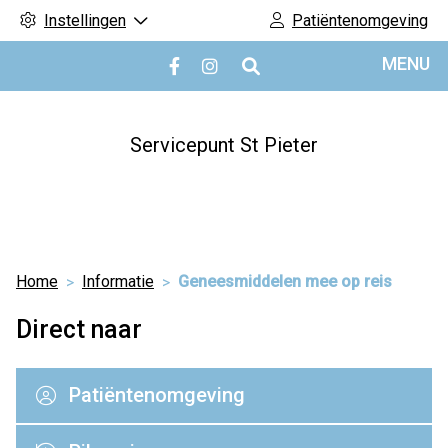
Instellingen
Patiëntenomgeving
Hoofdmenu
MENU
Bezoek
Bezoek
onze
onze
facebook
Instagram
pagina
pagina
Servicepunt St Pieter
Home
Informatie
Geneesmiddelen mee op reis
Direct naar
Patiëntenomgeving