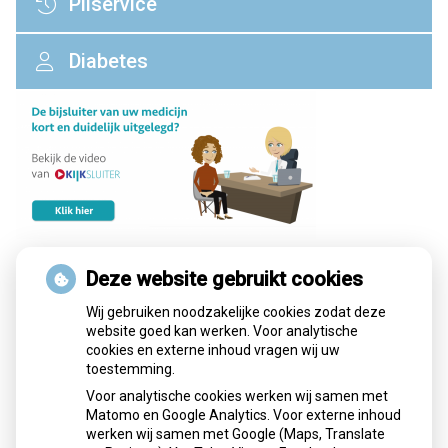
Pilservice
Diabetes
Deze website gebruikt cookies
Geneesmiddelen mee op reis
Wij gebruiken noodzakelijke cookies zodat deze
website goed kan werken. Voor analytische
Gebruikers van geneesmiddelen die onder de opiumwet
cookies en externe inhoud vragen wij uw
vallen kunnen deze niet zomaar meenemen naar het
toestemming.
buitenland. Hiervoor is een verklaring nodig.
Voor analytische cookies werken wij samen met
Matomo en Google Analytics. Voor externe inhoud
Wat zijn de opiumwetsmiddelen
werken wij samen met Google (Maps, Translate