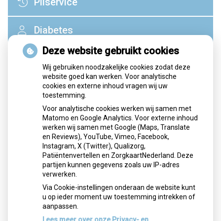
Pilservice
Diabetes
Deze website gebruikt cookies
Wij gebruiken noodzakelijke cookies zodat deze
website goed kan werken. Voor analytische
cookies en externe inhoud vragen wij uw
toestemming.
Voor analytische cookies werken wij samen met
Matomo en Google Analytics. Voor externe inhoud
werken wij samen met Google (Maps, Translate
en Reviews), YouTube, Vimeo, Facebook,
Patiëntenfolders
Instagram, X (Twitter), Qualizorg,
Patiëntenvertellen en ZorgkaartNederland. Deze
Op deze pagina vond u een selectie aan folders ontwikkeld
partijen kunnen gegevens zoals uw IP-adres
door de KNMP (Koningklijke Nederlandse Maatschappij ter
verwerken.
bevordering der Pharmacie), die informatie verschaffen
Via Cookie-instellingen onderaan de website kunt
over bepaalde aandoeningen en gebruik van
u op ieder moment uw toestemming intrekken of
geneesmiddelen.
aanpassen.
Deze content is vervangen.
Lees meer over onze Privacy- en