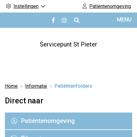
Instellingen
Patiëntenomgeving
Hoofdmenu
MENU
Bezoek
Bezoek
onze
onze
facebook
Instagram
pagina
pagina
Servicepunt St Pieter
Home
Informatie
Patiëntenfolders
Direct naar
Patiëntenomgeving