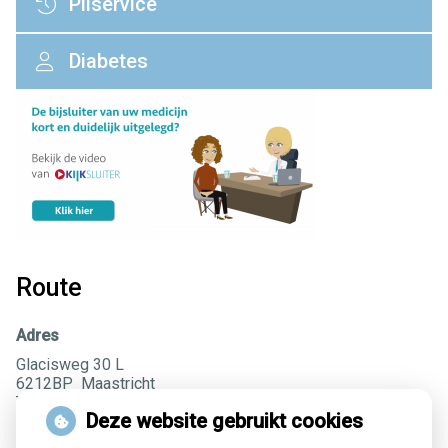
Pilservice
Diabetes
Route
Adres
Glacisweg 30 L
6212BP Maastricht
Tel:
043-3215900
Deze website gebruikt cookies
Fax:043-3259269
teamdefronten@ezorg.nl