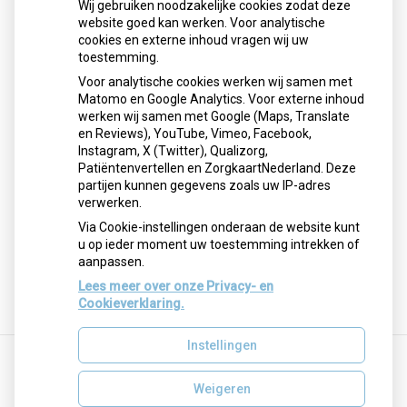
Wij gebruiken noodzakelijke cookies zodat deze
website goed kan werken. Voor analytische
cookies en externe inhoud vragen wij uw
Plattegrond
toestemming.
Klik hier voor een
routebeschrijving met plattegrond
.
Voor analytische cookies werken wij samen met
Matomo en Google Analytics. Voor externe inhoud
werken wij samen met Google (Maps, Translate
en Reviews), YouTube, Vimeo, Facebook,
Instagram, X (Twitter), Qualizorg,
Patiëntenvertellen en ZorgkaartNederland. Deze
U heeft geen toestemming gegeven voor
partijen kunnen gegevens zoals uw IP-adres
externe inhoud
die nodig is om dit te
verwerken.
zien.
Via Cookie-instellingen onderaan de website kunt
Cookie-instellingen wijzigen
u op ieder moment uw toestemming intrekken of
aanpassen.
Lees meer over onze Privacy- en
Cookieverklaring.
Instellingen
Weigeren
Uw Zorg Online
|
Beheer