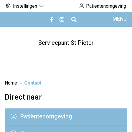
Instellingen
Patiëntenomgeving
Hoofdmenu
MENU
Bezoek
Bezoek
onze
onze
facebook
Instagram
pagina
pagina
Servicepunt St Pieter
Home
Contact
Direct naar
Patiëntenomgeving