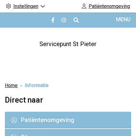
Instellingen
Patiëntenomgeving
Hoofdmenu
MENU
Bezoek
Bezoek
onze
onze
facebook
Instagram
pagina
pagina
Servicepunt St Pieter
Home
Informatie
Direct naar
Patiëntenomgeving