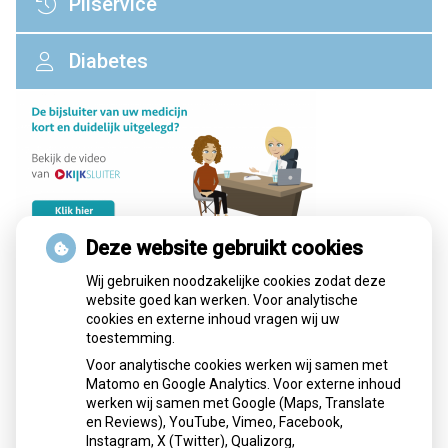
Pilservice
Diabetes
Deze website gebruikt cookies
Farmacotherapeutisch Kompas
Wij gebruiken noodzakelijke cookies zodat deze
website goed kan werken. Voor analytische
cookies en externe inhoud vragen wij uw
Het Farmacotherapeutisch Kompas van het
College voor
toestemming.
zorgverzekeringen
biedt informatie over in Nederland
Voor analytische cookies werken wij samen met
verkrijgbare geneesmiddelen. Alle geneesmiddelen zijn
Matomo en Google Analytics. Voor externe inhoud
voorzien van duidelijke voorschrijf- en toepassingadviezen.
werken wij samen met Google (Maps, Translate
De website is primair bestemd voor artsen en apothekers
en Reviews), YouTube, Vimeo, Facebook,
en degenen die voor deze beroepen worden opgeleid.
Instagram, X (Twitter), Qualizorg,