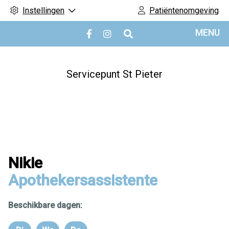
Instellingen
Patiëntenomgeving
Hoofdmenu
MENU
Bezoek
Bezoek
onze
onze
facebook
Instagram
pagina
pagina
Servicepunt St Pieter
Nikie
Apothekersassistente
Beschikbare dagen: