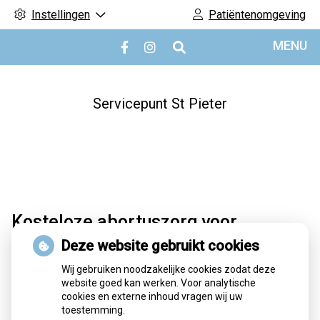
Instellingen
Patiëntenomgeving
Hoofdmenu
MENU
Bezoek
Bezoek
onze
onze
facebook
Instagram
pagina
pagina
Servicepunt St Pieter
Kosteloze abortuszorg voor
ongedocumenteerde zwangeren in
Deze website gebruikt cookies
Amsterdam
Wij gebruiken noodzakelijke cookies zodat deze
website goed kan werken. Voor analytische
In Amsterdam kunnen ongedocumenteerde vrouwen
cookies en externe inhoud vragen wij uw
binnenkort kosteloos abortuszorg krijgen via ruim twintig
toestemming.