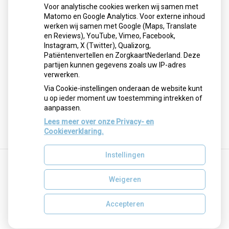
huisartsen. Zij sluiten aan bij het netwerk van
Voor analytische cookies werken wij samen met
abortusklinieken. De zorg wordt betaald uit een
Matomo en Google Analytics. Voor externe inhoud
gemeentelijk noodfonds. Het doel is om veilige en
werken wij samen met Google (Maps, Translate
toegankelijke abortuszorg te bieden aan alle vrouwen, ook
en Reviews), YouTube, Vimeo, Facebook,
zonder identiteitspapieren.
Instagram, X (Twitter), Qualizorg,
Patiëntenvertellen en ZorgkaartNederland. Deze
Lees het hele artikel op:
Nationale zorggids
partijen kunnen gegevens zoals uw IP-adres
Publicatiedatum:
19-12-2025
verwerken.
Via Cookie-instellingen onderaan de website kunt
u op ieder moment uw toestemming intrekken of
aanpassen.
Terug naar overzicht
Lees meer over onze Privacy- en
Cookieverklaring.
Instellingen
Weigeren
Uw Zorg Online
|
Beheer
Privacy verklaring
|
Cookie-instellingen
|
Voorwaarden
Accepteren